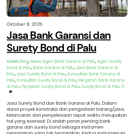
Oktober 8, 2025
Jasa Bank Garansi dan
Surety Bond di Palu
Blog
,
News
Agen Bank Garansi di Palu
,
Agen Surety
ADMIN
Bond di Palu
,
Bank Garansi di Palu
,
Jasa Bank Garansi di
Palu
,
Jasa Surety Bond di Palu
,
Konsultan Bank Garansi di
Palu
,
Konsultan Surety Bond di Palu
,
Penjamin Bank Garansi
di Palu
,
Penjamin Surety Bond di Palu
,
Surety Bond di Palu
0
Jasa Surety Bond dan Bank Garansi di Palu. Dalam
dunia proyek konstruksi dan pengadaan barang/jasa,
kelancaran dan penyelesaian tepat waktu merupakan
hal yang esensial. Di sinilah peran penting bank
garansi dan surety bond sebagai instrumen
penjaminan yang tak tergantikan. Kedua instrumen ini