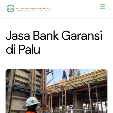
Skip
Men
to
content
Jasa Bank Garansi
di Palu