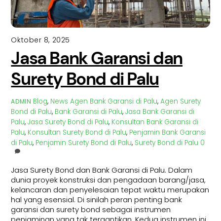
Oktober 8, 2025
Jasa Bank Garansi dan
Surety Bond di Palu
Blog
,
News
Agen Bank Garansi di Palu
,
Agen Surety
ADMIN
Bond di Palu
,
Bank Garansi di Palu
,
Jasa Bank Garansi di
Palu
,
Jasa Surety Bond di Palu
,
Konsultan Bank Garansi di
Palu
,
Konsultan Surety Bond di Palu
,
Penjamin Bank Garansi
di Palu
,
Penjamin Surety Bond di Palu
,
Surety Bond di Palu
0
Jasa Surety Bond dan Bank Garansi di Palu. Dalam
dunia proyek konstruksi dan pengadaan barang/jasa,
kelancaran dan penyelesaian tepat waktu merupakan
hal yang esensial. Di sinilah peran penting bank
garansi dan surety bond sebagai instrumen
penjaminan yang tak tergantikan. Kedua instrumen ini