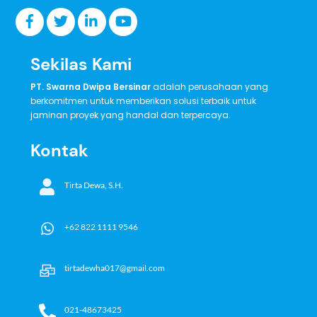
Sekilas Kami
PT. Swarna Dwipa Bersinar
adalah perusahaan yang
berkomitmen untuk memberikan solusi terbaik untuk
jaminan proyek yang handal dan terpercaya.
Kontak
Tirta Dewa, S.H.
+62 822 1111 9546
tirtadewha017@gmail.com
021-48673425