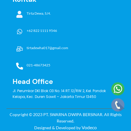
Tirta Dewa, S.H.
+62 822 1111 9546
tirtadewha017@gmail.com
021-48673425
Head Office
Jl. Perumkar DKI Blok O3 No. 14 RT.12/RW.2, Kel. Pondok
Kelapa, Kec. Duren Sawit – Jakarta Timur 13450
Copyright © 2023 PT. SWARNA DWIPA BERSINAR. All Rights
Reserved.
Vodeco
Designed & Developed by