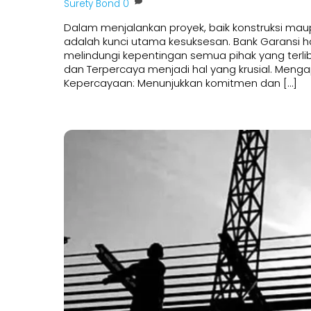
Surety Bond
0
Dalam menjalankan proyek, baik konstruksi mau
adalah kunci utama kesuksesan. Bank Garansi 
melindungi kepentingan semua pihak yang terli
dan Terpercaya menjadi hal yang krusial. Men
Kepercayaan: Menunjukkan komitmen dan […]