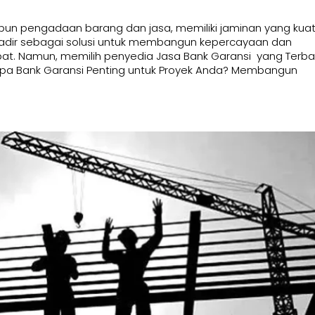
pun pengadaan barang dan jasa, memiliki jaminan yang kua
hadir sebagai solusi untuk membangun kepercayaan dan
bat. Namun, memilih penyedia Jasa Bank Garansi yang Terba
gapa Bank Garansi Penting untuk Proyek Anda? Membangun