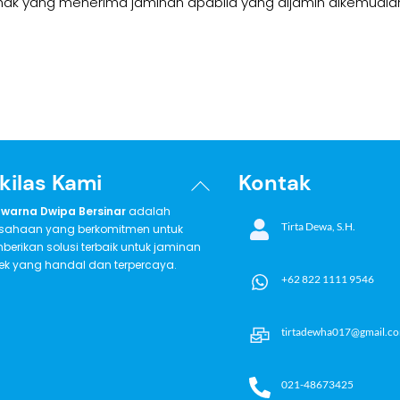
ihak yang menerima jaminan apabila yang dijamin dikemudia
kilas Kami
Kontak
Back
To
Swarna Dwipa Bersinar
adalah
Top
Tirta Dewa, S.H.
sahaan yang berkomitmen untuk
erikan solusi terbaik untuk jaminan
ek yang handal dan terpercaya.
+62 822 1111 9546
tirtadewha017@gmail.c
021-48673425