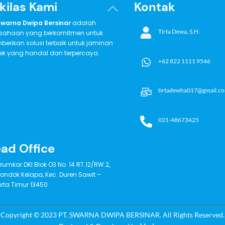
kilas Kami
Kontak
Back
To
Swarna Dwipa Bersinar
adalah
Top
Tirta Dewa, S.H.
sahaan yang berkomitmen untuk
erikan solusi terbaik untuk jaminan
ek yang handal dan terpercaya.
+62 822 1111 9546
tirtadewha017@gmail.c
021-48673425
ad Office
erumkar DKI Blok O3 No. 14 RT.12/RW.2,
 Pondok Kelapa, Kec. Duren Sawit –
rta Timur 13450
Copyright © 2023 PT. SWARNA DWIPA BERSINAR. All Rights Reserved.