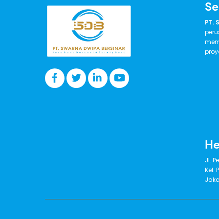
Se
PT. 
peru
memb
proy
He
Jl. P
Kel.
Jaka