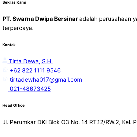
Sekilas Kami
PT. Swarna Dwipa Bersinar
adalah perusahaan y
terpercaya.
Kontak
Tirta Dewa, S.H.
+62 822 1111 9546
tirtadewha017@gmail.com
021-48673425
Head Office
Jl. Perumkar DKI Blok O3 No. 14 RT.12/RW.2, Kel.
Copyright © 2023 PT. SWARNA DWIPA BERSINAR. A