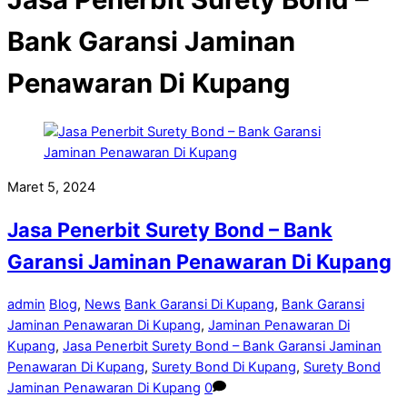
Bank Garansi Jaminan
Penawaran Di Kupang
Maret 5, 2024
Jasa Penerbit Surety Bond – Bank
Garansi Jaminan Penawaran Di Kupang
admin
Blog
,
News
Bank Garansi Di Kupang
,
Bank Garansi
Jaminan Penawaran Di Kupang
,
Jaminan Penawaran Di
Kupang
,
Jasa Penerbit Surety Bond – Bank Garansi Jaminan
Penawaran Di Kupang
,
Surety Bond Di Kupang
,
Surety Bond
Jaminan Penawaran Di Kupang
0