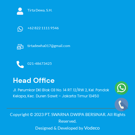
Tirta Dewa, S.H.
+62 822 1111 9546
tirtadewha017@gmail.com
021-48673425
Head Office
Jl. Perumkar DKI Blok O3 No. 14 RT.12/RW.2, Kel. Pondok
Kelapa, Kec. Duren Sawit – Jakarta Timur 13450
Copyright © 2023 PT. SWARNA DWIPA BERSINAR. All Rights
Reserved.
Vodeco
Designed & Developed by