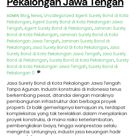
Pekalongan Jawa Tengah
Blog
,
News
,
Uncategorized
Agent Surety Bond di Kota
ADMIN
Pekalongan
,
Agent Surety Bond di Kota Pekalongan Jawa
Tengah
,
Agent Surety Bond di Pekalongan
,
Jaminan Surety
Bond di Kota Pekalongan
,
Jaminan Surety Bond di Kota
Pekalongan Jawa Tengah
,
Jaminan Surety Bond di
Pekalongan
,
Jasa Surety Bond di Kota Pekalongan
,
Jasa
Surety Bond di Kota Pekalongan Jawa Tengah
,
Jasa Surety
Bond di Pekalongan
,
Surety Bond di Kota Pekalongan
,
Surety
Bond di Kota Pekalongan Jawa Tengah
,
Surety Bond di
Pekalongan
0
Jasa Surety Bond di Kota Pekalongan Jawa Tengah
Tanpa Agunan. Industri konstruksi di Indonesia terus
berkembang pesat, ditandai dengan maraknya
pembangunan infrastruktur dan berbagai proyek
properti. Di balik gemerlapnya kemajuan ini, terdapat
kompleksitas yang tak terelakkan dalam menjalankan
proyek konstruksi, di mana risiko keterlambatan,
pembengkakan biaya, hingga wanprestasi selalu
mengintai. Untungnya, industri jasa keuangan hadir