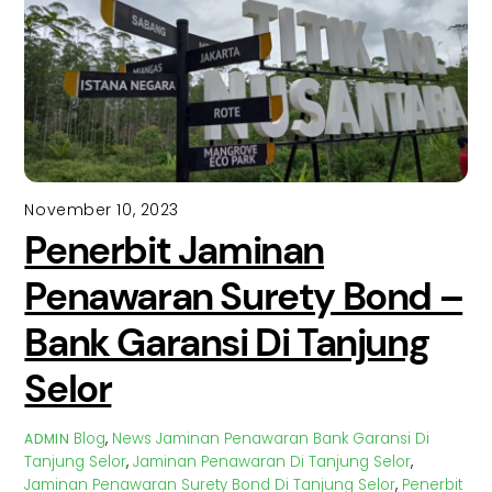
November 10, 2023
Penerbit Jaminan
Penawaran Surety Bond –
Bank Garansi Di Tanjung
Selor
Blog
,
News
Jaminan Penawaran Bank Garansi Di
ADMIN
Tanjung Selor
,
Jaminan Penawaran Di Tanjung Selor
,
Jaminan Penawaran Surety Bond Di Tanjung Selor
,
Penerbit