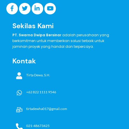
Sekilas Kami
PT. Swarna Dwipa Bersinar
adalah perusahaan yang
berkomitmen untuk memberikan solusi terbaik untuk
jaminan proyek yang handal dan terpercaya.
Kontak
Tirta Dewa, S.H.
+62 822 1111 9546
tirtadewha017@gmail.com
021-48673425