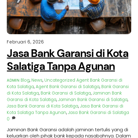
Februari 6, 2026
Jasa Bank Garansi di Kota
Salatiga Tanpa Agunan
Blog
,
News
,
Uncategorized
Agent Bank Garansi di
ADMIN
Kota Salatiga
,
Agent Bank Garansi di Salatiga
,
Bank Garansi
di Kota Salatiga
,
Bank Garansi di Salatiga
,
Jaminan Bank
Garansi di Kota Salatiga
,
Jaminan Bank Garansi di Salatiga
,
Jasa Bank Garansi di Kota Salatiga
,
Jasa Bank Garansi di
Kota Salatiga Tanpa Agunan
,
Jasa Bank Garansi di Salatiga
0
Jaminan Bank Garansi adalah jaminan tertulis yang di
keluarkan oleh pihak bank kepada nasabahnya. Dalam