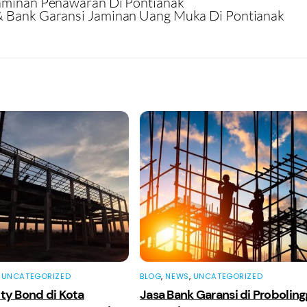
Jaminan Penawaran Di Pontianak
& Bank Garansi Jaminan Uang Muka Di Pontianak
,
UNCATEGORIZED
BLOG
,
NEWS
,
UNCATEGORIZED
ty Bond di Kota
Jasa Bank Garansi di Probolin