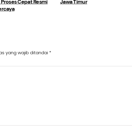
 Proses Cepat Resmi
Jawa Timur
ercaya
as yang wajib ditandai
*