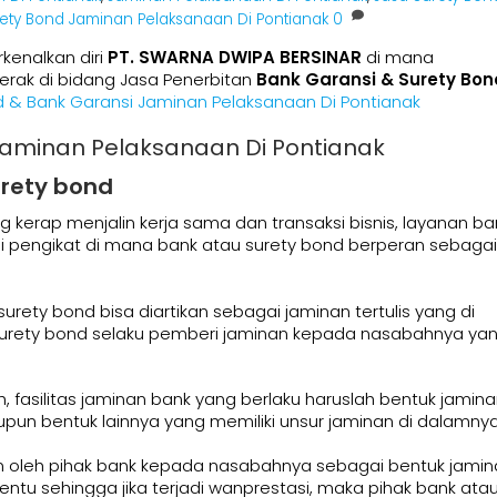
ety Bond Jaminan Pelaksanaan Di Pontianak
0
kenalkan diri
PT. SWARNA DWIPA BERSINAR
di mana
rak di bidang Jasa Penerbitan
Bank Garansi & Surety Bon
d & Bank Garansi Jaminan Pelaksanaan Di Pontianak
Jaminan Pelaksanaan Di Pontianak
urety bond
g kerap menjalin kerja sama dan transaksi bisnis, layanan ba
i pengikat di mana bank atau surety bond berperan sebagai
rety bond bisa diartikan sebagai jaminan tertulis yang di
u surety bond selaku pemberi jaminan kepada nasabahnya ya
h, fasilitas jaminan bank yang berlaku haruslah bentuk jamin
un bentuk lainnya yang memiliki unsur jaminan di dalamnya
kan oleh pihak bank kepada nasabahnya sebagai bentuk jami
ntu sehingga jika terjadi wanprestasi, maka pihak bank ata