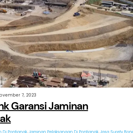
ovember 7, 2023
nk Garansi Jaminan
nak
 Di Pontianak
,
Jaminan Pelaksanaan Di Pontianak
,
Jasa Surety Bon