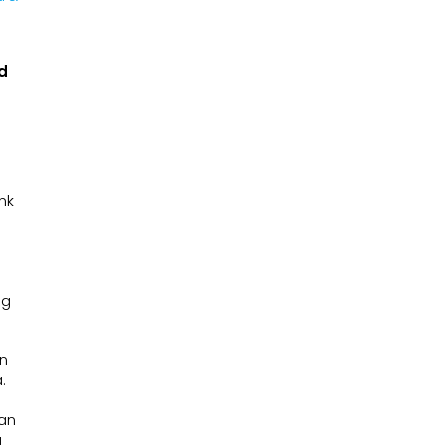
d
nk
ng
an
.
nan
u