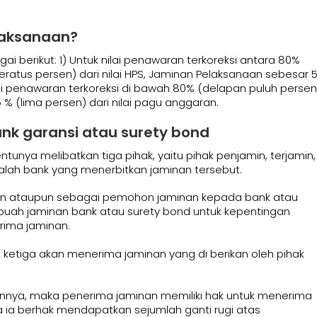
elaksanaan?
i berikut: 1) Untuk nilai penawaran terkoreksi antara 80%
ratus persen) dari nilai HPS, Jaminan Pelaksanaan sebesar 
nilai penawaran terkoreksi di bawah 80% (delapan puluh persen
 % (lima persen) dari nilai pagu anggaran.
nk garansi atau surety bond
tunya melibatkan tiga pihak, yaitu pihak penjamin, terjamin,
dalah bank yang menerbitkan jaminan tersebut.
an ataupun sebagai pemohon jaminan kepada bank atau
uah jaminan bank atau surety bond untuk kepentingan
rima jaminan.
k ketiga akan menerima jaminan yang di berikan oleh pihak
bannya, maka penerima jaminan memiliki hak untuk menerima
a ia berhak mendapatkan sejumlah ganti rugi atas