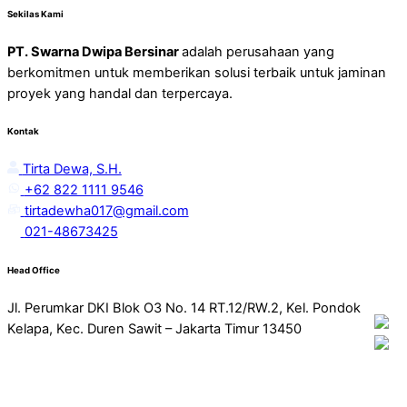
Sekilas Kami
PT. Swarna Dwipa Bersinar
adalah perusahaan yang
berkomitmen untuk memberikan solusi terbaik untuk jaminan
proyek yang handal dan terpercaya.
Kontak
Tirta Dewa, S.H.
+62 822 1111 9546
tirtadewha017@gmail.com
021-48673425
Head Office
Jl. Perumkar DKI Blok O3 No. 14 RT.12/RW.2, Kel. Pondok
Kelapa, Kec. Duren Sawit – Jakarta Timur 13450
Copyright © 2023 PT. SWARNA DWIPA BERSINAR. All Rights
Reserved.
Vodeco
Designed & Developed by