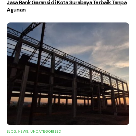
Jasa Bank Garansi di Kota Surabaya Terbaik Tanpa
Agunan
BLOG
,
NEWS
,
UNCATEGORIZED